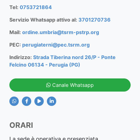
Tel:
0753721864
Servizio Whatsapp attivo al:
3701270736
Mail:
ordine.umbria@tsrm-pstrp.org
PEC:
perugiaterni@pec.tsrm.org
Indirizzo:
Strada Tiberina nord 26/P - Ponte
Felcino 06134 - Perugia (PG)
Canale Whatsapp
ORARI
La sede è operativa e presenziata