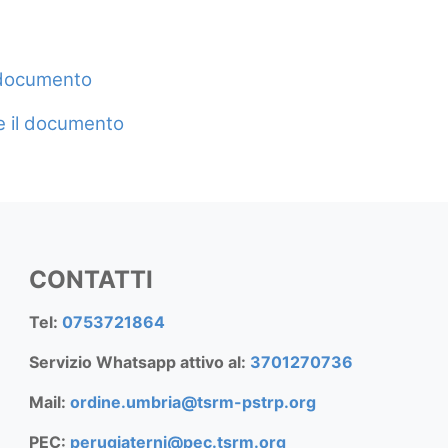
l documento
re il documento
CONTATTI
Tel:
0753721864
Servizio Whatsapp attivo al:
3701270736
Mail:
ordine.umbria@tsrm-pstrp.org
PEC:
perugiaterni@pec.tsrm.org