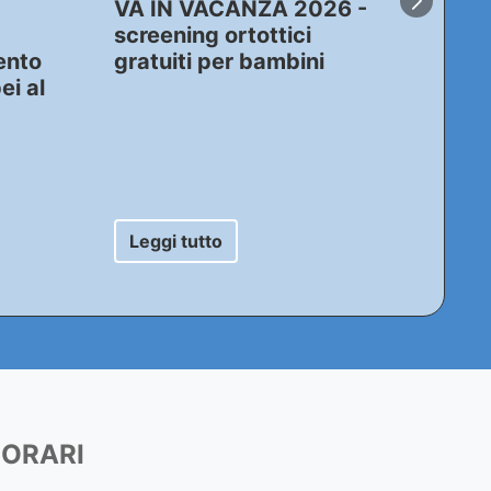
VA IN VACANZA 2026 -
conv
screening ortottici
per g
vento
gratuiti per bambini
TSR
ei al
Seg
Leggi tutto
Leg
ORARI