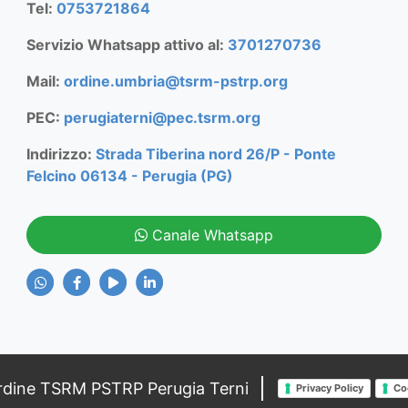
Tel:
0753721864
Servizio Whatsapp attivo al:
3701270736
Mail:
ordine.umbria@tsrm-pstrp.org
PEC:
perugiaterni@pec.tsrm.org
Indirizzo:
Strada Tiberina nord 26/P - Ponte
Felcino 06134 - Perugia (PG)
Canale Whatsapp
rdine TSRM PSTRP Perugia Terni
Privacy Policy
Co