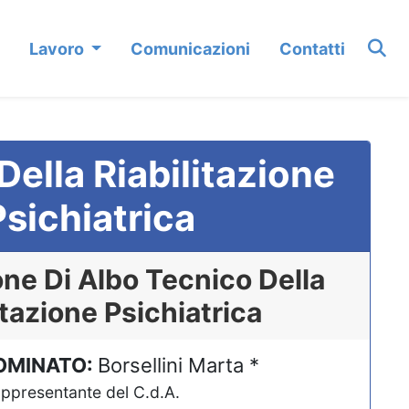
Lavoro
Comunicazioni
Contatti
Della Riabilitazione
Psichiatrica
e Di Albo Tecnico Della
itazione Psichiatrica
OMINATO:
Borsellini Marta *
 rappresentante del C.d.A.