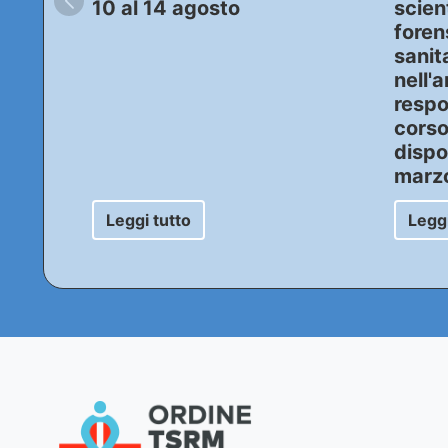
10 al 14 agosto
scient
foren
sanit
nell'
respo
cors
dispo
marz
Leggi tutto
Leggi