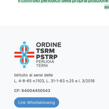
Il controllo periodico della propria posizione
ev
Istituito ai sensi delle
L. 4-8-65 n.1103, L. 31-1-83 n.25 e l. 3/2018
CF: 94004450543
Link Whistleblowing