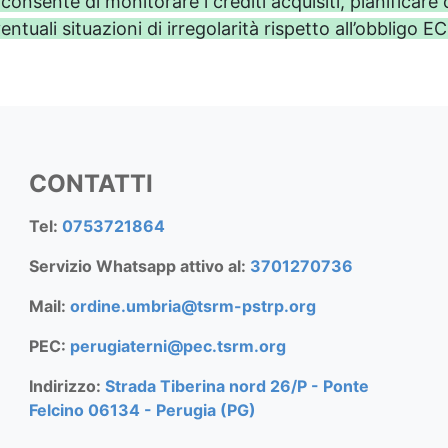
 consente di monitorare i crediti acquisiti, pianificare
entuali situazioni di irregolarità rispetto all’obbligo E
CONTATTI
Tel:
0753721864
Servizio Whatsapp attivo al:
3701270736
Mail:
ordine.umbria@tsrm-pstrp.org
PEC:
perugiaterni@pec.tsrm.org
Indirizzo:
Strada Tiberina nord 26/P - Ponte
Felcino 06134 - Perugia (PG)