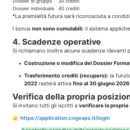
Dossier di gruppo
30 crediti
Dossier individuale
40 crediti
*La premialità futura sarà riconosciuta a condi
I bonus
non sono cumulabili
: il sistema applic
4. Scadenze operative
Si richiamano inoltre alcune scadenze rilevanti 
Costruzione o modifica del Dossier Forma
Trasferimento crediti (recupero):
la funzi
2022
resterà attiva
fino al 30 giugno 2026
Verifica della propria posizi
Si invitano tutti gli iscritti a
verificare la propria
👉
https://application.cogeaps.it/login